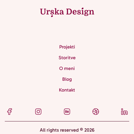
Projekti
Storitve
O meni
Blog
Kontakt
Facebook
Instagram
Behance
Dribbble
Link
All rights reserved © 2026